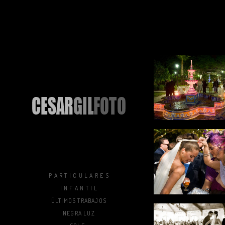
P A R T I C U L A R E S
I N F A N T I L
ÚLTIMOS TRABAJOS
NEGRA LUZ