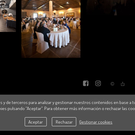
política de cookies
s y de terceros para analizar y gestionar nuestros contenidos en base a tu
ies pulsando “Aceptar”. Para obtener más información o rechazar las coo
Aceptar
Rechazar
Gestionar cookies